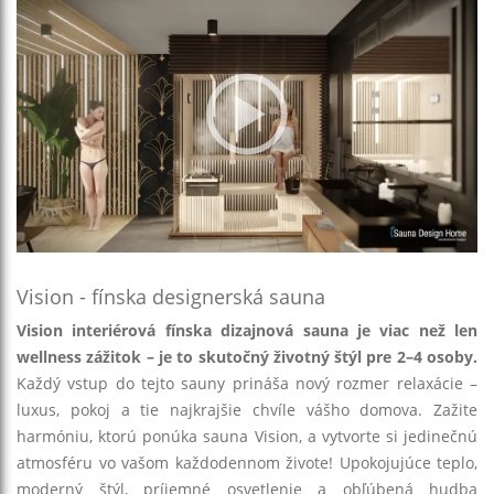
Vision - fínska designerská sauna
Vision interiérová fínska dizajnová sauna je viac než len
wellness zážitok – je to skutočný životný štýl pre 2–4 osoby.
Každý vstup do tejto sauny prináša nový rozmer relaxácie –
luxus, pokoj a tie najkrajšie chvíle vášho domova. Zažite
harmóniu, ktorú ponúka sauna Vision, a vytvorte si jedinečnú
atmosféru vo vašom každodennom živote! Upokojujúce teplo,
moderný štýl, príjemné osvetlenie a obľúbená hudba