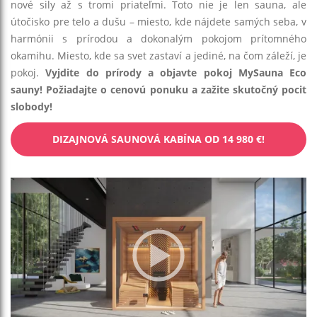
nové sily až s tromi priateľmi. Toto nie je len sauna, ale
útočisko pre telo a dušu – miesto, kde nájdete samých seba, v
harmónii s prírodou a dokonalým pokojom prítomného
okamihu. Miesto, kde sa svet zastaví a jediné, na čom záleží, je
pokoj.
Vyjdite do prírody a objavte pokoj MySauna Eco
sauny! Požiadajte o cenovú ponuku a zažite skutočný pocit
slobody!
DIZAJNOVÁ SAUNOVÁ KABÍNA OD 14 980 €!