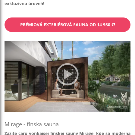
exkluzívnu úroveň!
PRÉMIOVÁ EXTERIÉROVÁ SAUNA OD 14 980 €!
Mirage - fínska sauna
Zažite čaro vonkajšej fínskej sauny Mirage, kde sa moderná