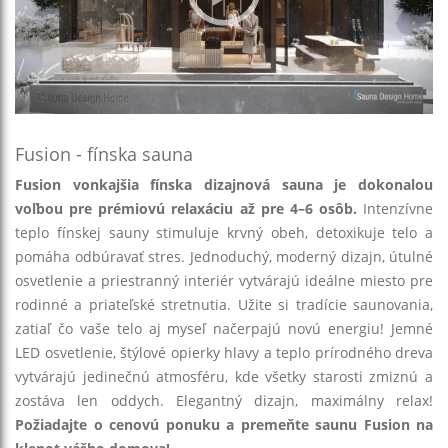
Fusion - fínska sauna
Fusion vonkajšia fínska dizajnová sauna je dokonalou
voľbou pre prémiovú relaxáciu až pre 4–6 osôb.
Intenzívne
teplo fínskej sauny stimuluje krvný obeh, detoxikuje telo a
pomáha odbúravať stres. Jednoduchý, moderný dizajn, útulné
osvetlenie a priestranný interiér vytvárajú ideálne miesto pre
rodinné a priateľské stretnutia. Užite si tradície saunovania,
zatiaľ čo vaše telo aj myseľ načerpajú novú energiu! Jemné
LED osvetlenie, štýlové opierky hlavy a teplo prírodného dreva
vytvárajú jedinečnú atmosféru, kde všetky starosti zmiznú a
zostáva len oddych. Elegantný dizajn, maximálny relax!
Požiadajte o cenovú ponuku a premeňte saunu Fusion na