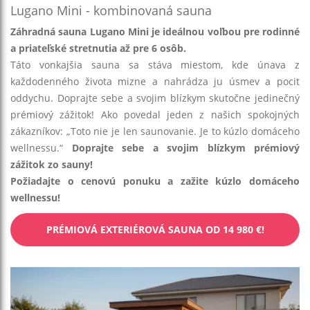
Lugano Mini - kombinovaná sauna
Záhradná sauna Lugano Mini je ideálnou voľbou pre rodinné
a priateľské stretnutia až pre 6 osôb.
Táto vonkajšia sauna sa stáva miestom, kde únava z
každodenného života mizne a nahrádza ju úsmev a pocit
oddychu. Doprajte sebe a svojim blízkym skutočne jedinečný
prémiový zážitok! Ako povedal jeden z našich spokojných
zákazníkov: „Toto nie je len saunovanie. Je to kúzlo domáceho
wellnessu.“
Doprajte sebe a svojim blízkym prémiový
zážitok zo sauny!
Požiadajte o cenovú ponuku a zažite kúzlo domáceho
wellnessu!
PRÉMIOVÁ EXTERIÉROVÁ SAUNA OD 14 980 €!