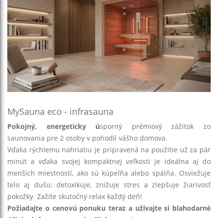
MySauna eco - infrasauna
Pokojný, energeticky ú
sporný prémiový zážitok zo
saunovania pre 2 osoby v pohodlí vášho domova.
Vďaka rýchlemu nahriatiu je pripravená na použitie už za pár
minút a vďaka svojej kompaktnej veľkosti je ideálna aj do
menších miestností, ako sú kúpeľňa alebo spálňa. Osviežuje
telo aj dušu: detoxikuje, znižuje stres a zlepšuje žiarivosť
pokožky. Zažite skutočný relax každý deň!
Požiadajte o cenovú ponuku teraz a užívajte si blahodarné