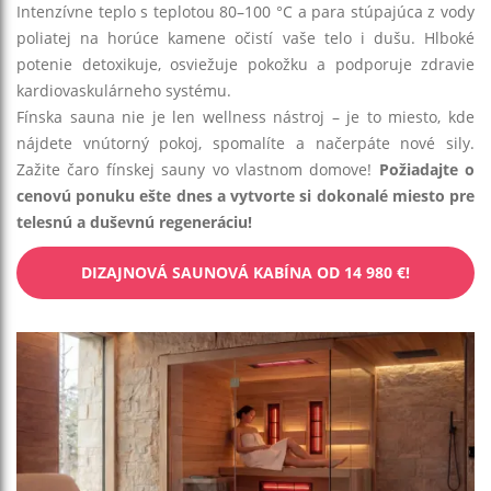
Intenzívne teplo s teplotou 80–100 °C a para stúpajúca z vody
poliatej na horúce kamene očistí vaše telo i dušu. Hlboké
potenie detoxikuje, osviežuje pokožku a podporuje zdravie
kardiovaskulárneho systému.
Fínska sauna nie je len wellness nástroj – je to miesto, kde
nájdete vnútorný pokoj, spomalíte a načerpáte nové sily.
Zažite čaro fínskej sauny vo vlastnom domove!
Požiadajte o
cenovú ponuku ešte dnes a vytvorte si dokonalé miesto pre
telesnú a duševnú regeneráciu!
DIZAJNOVÁ SAUNOVÁ KABÍNA OD 14 980 €!