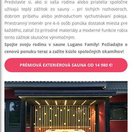
Predstavte si, ako si vaša rodina alebo priatelia spoločne
užívajú teplý zážitok zo sauny – pri tichých rozhovoroch,
dobrom príbehu alebo jednoduchom vychutnávaní pokoja.
Priestranný interiér pre 4–6 osôb ponúka dostatok miesta pre
každého, zatiaľ čo prírodné materiály a moderné funkcie robia
tento zážitok skutočne výnimočným.
Spojte svoju rodinu v saune Lugano Family! Požiadajte o
cenovú ponuku teraz a zažite kúzlo spoločných okamihov!
PRÉMIOVÁ EXTERIÉROVÁ SAUNA OD 14 980 €!