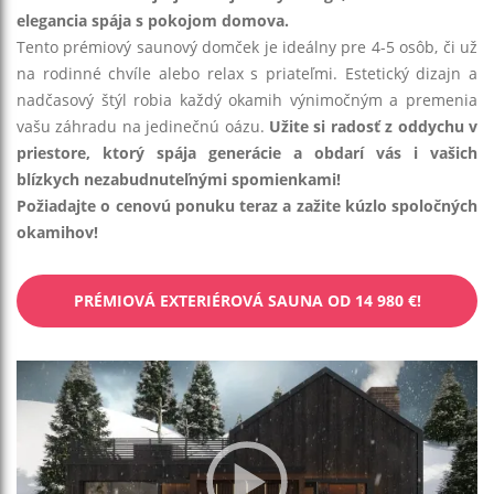
elegancia spája s pokojom domova.
Tento prémiový saunový domček je ideálny pre 4-5 osôb, či už
na rodinné chvíle alebo relax s priateľmi. Estetický dizajn a
nadčasový štýl robia každý okamih výnimočným a premenia
vašu záhradu na jedinečnú oázu.
Užite si radosť z oddychu v
priestore, ktorý spája generácie a obdarí vás i vašich
blízkych nezabudnuteľnými spomienkami!
Požiadajte o cenovú ponuku teraz a zažite kúzlo spoločných
okamihov!
PRÉMIOVÁ EXTERIÉROVÁ SAUNA OD 14 980 €!