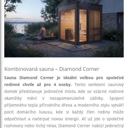
Kombinovaná sauna – Diamond Corner
Sauna Diamond Corner je ideální volbou pro společné
rodinné chvíle až pro 4 osoby.
Tento venkovní saunový
domek představuje jedinečné místo, kde se vzácné rodinné
okamžiky mění v nezapomenutelné zážitky. Spojení
příjemného tepla přírodního dřeva a moderního stylu vytváří
pocit domácího luxusu, kde si každý člen rodiny může
odpočinout a načerpat novou energii. Ať už jde o společné
rozhovory nebo tichý relax, Diamond Corner nabízí jedinečný