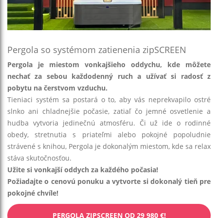
Pergola so systémom zatienenia zipSCREEN
Pergola je miestom vonkajšieho oddychu, kde môžete
nechať za sebou každodenný ruch a užívať si radosť z
pobytu na čerstvom vzduchu.
Tieniaci systém sa postará o to, aby vás neprekvapilo ostré
slnko ani chladnejšie počasie, zatiaľ čo jemné osvetlenie a
hudba vytvoria jedinečnú atmosféru. Či už ide o rodinné
obedy, stretnutia s priateľmi alebo pokojné popoludnie
strávené s knihou, Pergola je dokonalým miestom, kde sa relax
stáva skutočnosťou.
Užite si vonkajší oddych za každého počasia!
Požiadajte o cenovú ponuku a vytvorte si dokonalý tieň pre
pokojné chvíle!
PERGOLA ZIPSCREEN OD 29 980 €!