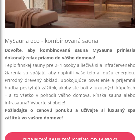
MySauna eco - kombinovaná sauna
Dovoľte, aby kombinovaná sauna MySauna priniesla
dokonalý relax priamo do vášho domova!
Teplo fínskej sauny pre 2–4 osoby a liečivá sila infračerveného
žiarenia sa spájajú, aby naplnili vaše telo aj dušu energiou.
Prírodný drevený obklad, upokojujúce osvetlenie a príjemná
hudba poskytujú zážitok, akoby ste boli v luxusných kúpeľoch
– a to všetko v pohodlí vášho domova. Fínska sauna alebo
infrasauna? Vyberte si oboje!
Požiadajte o cenovú ponuku a užívajte si luxusný spa
zážitok vo vašom domove!
DIZAJNOVÁ SAUNOVÁ KABÍNA OD 14 980 €!