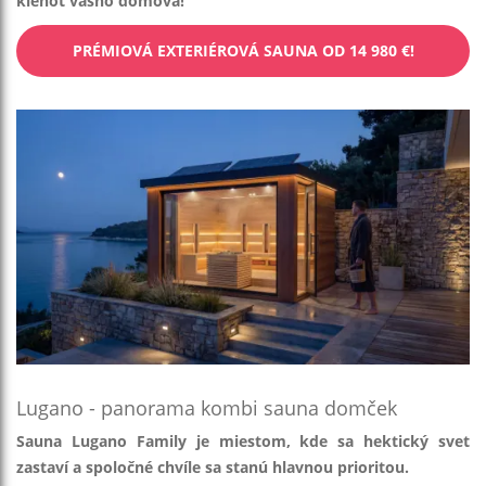
klenot vášho domova!
PRÉMIOVÁ EXTERIÉROVÁ SAUNA OD 14 980 €!
Lugano - panorama kombi sauna domček
Sauna Lugano Family je miestom, kde sa hektický svet
zastaví a spoločné chvíle sa stanú hlavnou prioritou.