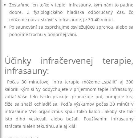
Zostaňme len toľko v teple infrasauny, kým nám to padne
dobre. Z fyziologického hľadiska odporúčaný čas, čo
môžeme naraz stráviť v infrasaune, je 30-40 minút.
Po saunování sa osprchujme osviežujúcu sprchou, alebo sa
ponorme trochu v ponornej vani.
Účinky infračervenej terapie,
infrasauny:
Počas 30 minutovej infra terapie môžeme „spáliť” aj 300
kalórií! Kým si Vy oddychujete v príjemnom teple infrasauny,
zatiaľ Vaše telo tvrdo pracuje: produkuje pot, pumpuje krv,
čiže sa snaží ochladiť sa. Podľa výskumov počas 30 minút v
infrasaune Váš organizmus spáli toľko kalórií, akoby ste tak
isto dlho veslovali, alebo bežali. Používaním infrasauny
strácate nielen tekutinu, ale aj kilá!