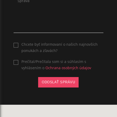
Chcete byť informovaní o našich najnovších
ponukách a zľavách?
Prečítal/Prečítala som si a súhlasím s
vyhlásením o
Ochrana osobných údajov
ODOSLAŤ SPRÁVU