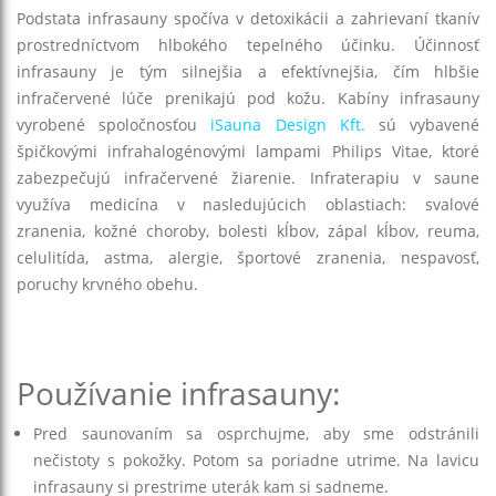
Podstata infrasauny spočíva v detoxikácii a zahrievaní tkanív
prostredníctvom hlbokého tepelného účinku. Účinnosť
infrasauny je tým silnejšia a efektívnejšia, čím hlbšie
infračervené lúče prenikajú pod kožu. Kabíny infrasauny
vyrobené spoločnosťou
iSauna Design Kft.
sú vybavené
špičkovými infrahalogénovými lampami Philips Vitae, ktoré
zabezpečujú infračervené žiarenie. Infraterapiu v saune
využíva medicína v nasledujúcich oblastiach: svalové
zranenia, kožné choroby, bolesti kĺbov, zápal kĺbov, reuma,
celulitída, astma, alergie, športové zranenia, nespavosť,
poruchy krvného obehu.
Používanie infrasauny:
Pred saunovaním sa osprchujme, aby sme odstránili
nečistoty s pokožky. Potom sa poriadne utrime. Na lavicu
infrasauny si prestrime uterák kam si sadneme.