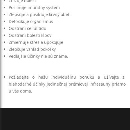
Znižuje bolesť
Posilňuje imunitný systém
Zlepšuje a posilňuje krvný obeh
Detoxikuje organizmus
Odstráni cellulitídu
Odstráni bolesti kĺbov
Zmierňuje stres a upokojuje
Zlepšuje vzhľad pokožky
Vedľajšie účinky nie sú známe.
Požiadajte o našu individuálnu ponuku a užívajte si
blahodarné účinky jedinečnej prémiovej infrasauny priamo
u vás doma.