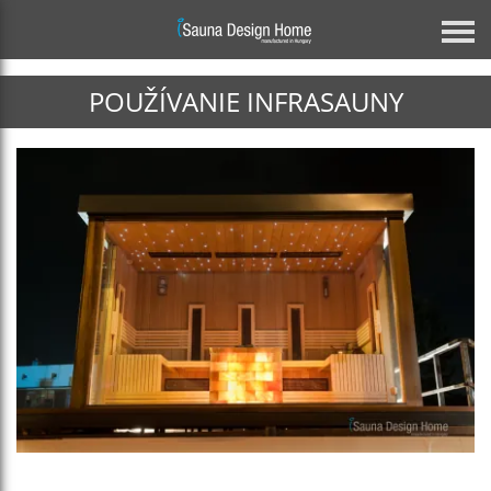
POUŽÍVANIE INFRASAUNY
Previous
Architektonické sklenené riešenie
INDIVIDUÁLNA ZRKADLOVÁ SAUNA
ZISTIŤ VIAC
Next