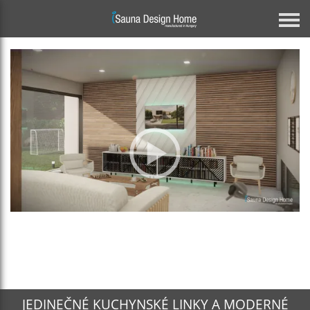
NÁVRH A VÝROBA NÁBYTKU: VÝROBA
JEDINEČNÝCH KUCHYNSKÝCH LINIEK,
INTERIÉROVÝ DIZAJN
JEDINEČNÉ KUCHYNSKÉ LINKY A MODERNÉ