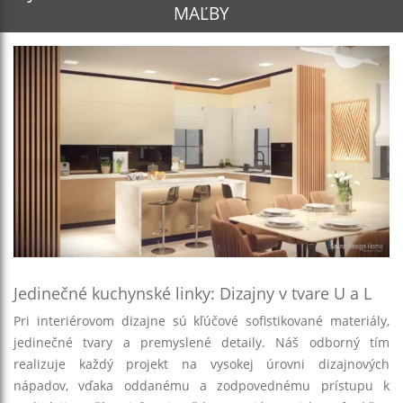
MAĽBY
Jedinečné kuchynské linky: Dizajny v tvare U a L
Pri
interiérovom dizajne
sú kľúčové sofistikované materiály,
jedinečné tvary a premyslené detaily. Náš odborný tím
realizuje každý projekt na
vysokej úrovni dizajnových
nápadov
, vďaka oddanému a zodpovednému prístupu k