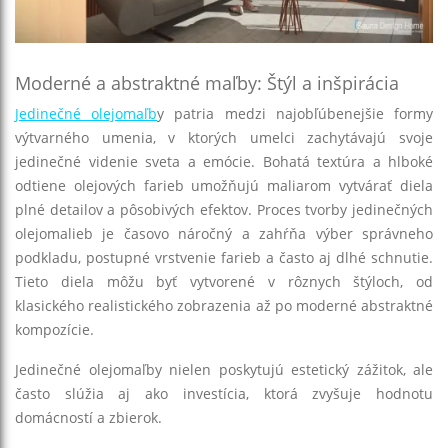
Moderné a abstraktné maľby: Štýl a inšpirácia
Jedinečné olejomaľb
y patria medzi najobľúbenejšie formy
výtvarného umenia, v ktorých umelci zachytávajú svoje
jedinečné videnie sveta a emócie. Bohatá textúra a hlboké
odtiene olejových farieb umožňujú maliarom vytvárať diela
plné detailov a pôsobivých efektov. Proces tvorby jedinečných
olejomalieb je časovo náročný a zahŕňa výber správneho
podkladu, postupné vrstvenie farieb a často aj dlhé schnutie.
Tieto diela môžu byť vytvorené v rôznych štýloch, od
klasického realistického zobrazenia až po moderné abstraktné
kompozície.
Jedinečné olejomaľby nielen poskytujú estetický zážitok, ale
často slúžia aj ako investícia, ktorá zvyšuje hodnotu
domácností a zbierok.