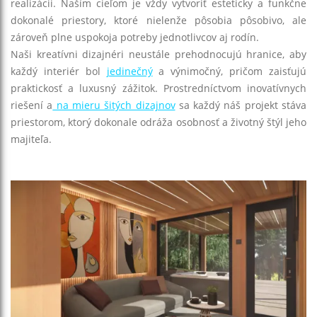
realizácii. Naším cieľom je vždy vytvoriť esteticky a funkčne
dokonalé priestory, ktoré nielenže pôsobia pôsobivo, ale
zároveň plne uspokoja potreby jednotlivcov aj rodín.
Naši kreatívni dizajnéri neustále prehodnocujú hranice, aby
každý interiér bol
jedinečný
a výnimočný, pričom zaisťujú
praktickosť a luxusný zážitok. Prostredníctvom inovatívnych
riešení a
na mieru šitých dizajnov
sa každý náš projekt stáva
priestorom, ktorý dokonale odráža osobnosť a životný štýl jeho
majiteľa.