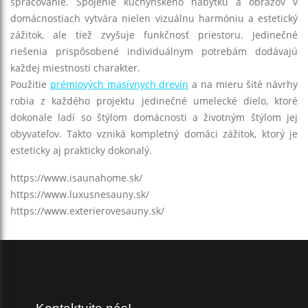
spracovanie
. Spojenie kuchynského nábytku a obrazov v
domácnostiach vytvára nielen vizuálnu harmóniu a estetický
zážitok, ale tiež zvyšuje funkčnosť priestoru. Jedinečné
riešenia prispôsobené individuálnym potrebám dodávajú
každej miestnosti charakter.
Použitie
prémiových masívnych drevín
a na mieru šité návrhy
robia z každého projektu jedinečné umelecké dielo, ktoré
dokonale ladí so štýlom domácnosti a životným štýlom jej
obyvateľov. Takto vzniká kompletný domáci zážitok, ktorý je
esteticky aj prakticky dokonalý.
https://www.isaunahome.sk/
https://www.luxusnesauny.sk/
https://www.exterierovesauny.sk/