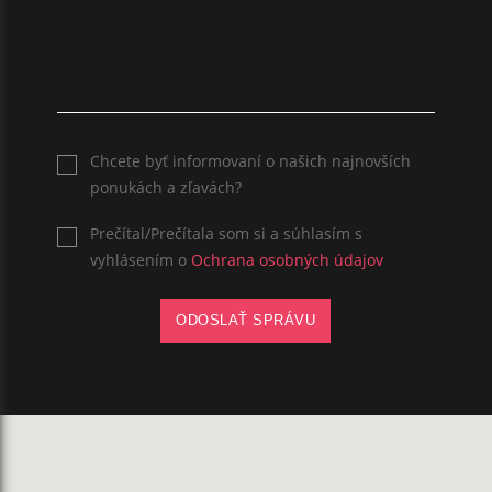
Chcete byť informovaní o našich najnovších
ponukách a zľavách?
Prečítal/Prečítala som si a súhlasím s
vyhlásením o
Ochrana osobných údajov
ODOSLAŤ SPRÁVU