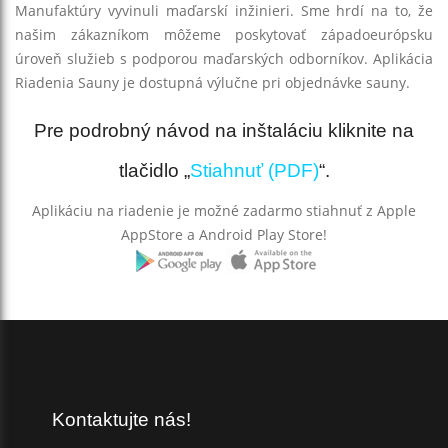
Manufaktúry vyvinuli maďarskí inžinieri. Sme hrdí na to, že
našim zákazníkom môžeme poskytovať západoeurópsku
úroveň služieb s podporou maďarských odborníkov. Aplikácia
Riadenia Sauny je dostupná výlučne pri objednávke sauny.
Pre podrobný návod na inštaláciu kliknite na
tlačidlo „
Stiahnuť (PDF)
“.
Aplikáciu na riadenie je možné zadarmo stiahnuť z Apple
AppStore a Android Play Store!
Kontaktujte nás!