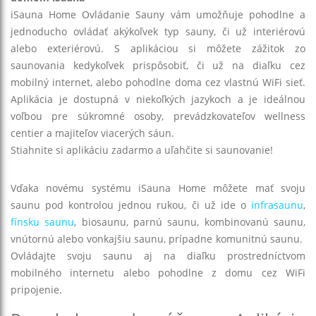
iSauna Home Ovládanie Sauny vám umožňuje pohodlne a
jednoducho ovládať akýkoľvek typ sauny, či už interiérovú
alebo exteriérovú. S aplikáciou si môžete zážitok zo
saunovania kedykoľvek prispôsobiť, či už na diaľku cez
mobilný internet, alebo pohodlne doma cez vlastnú WiFi sieť.
Aplikácia je dostupná v niekoľkých jazykoch a je ideálnou
voľbou pre súkromné osoby, prevádzkovateľov wellness
centier a majiteľov viacerých sáun.
Stiahnite si aplikáciu zadarmo a uľahčite si saunovanie!
Vďaka novému systému iSauna Home môžete mať svoju
saunu pod kontrolou jednou rukou, či už ide o
infrasaunu
,
fínsku saunu
, biosaunu, parnú saunu, kombinovanú saunu,
vnútornú alebo vonkajšiu saunu, prípadne komunitnú saunu.
Ovládajte svoju saunu aj na diaľku prostredníctvom
mobilného internetu alebo pohodlne z domu cez WiFi
pripojenie.