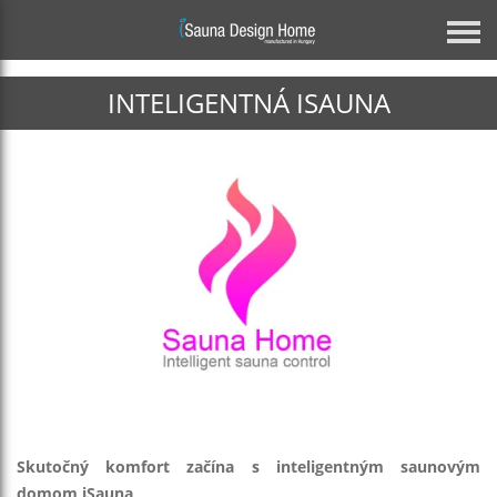
INTELIGENTNÁ ISAUNA
Previous
Architektonické sklenené riešenie
INDIVIDUÁLNA ZRKADLOVÁ SAUNA
ZISTIŤ VIAC
Skutočný komfort začína s inteligentným saunovým
Next
domom iSauna