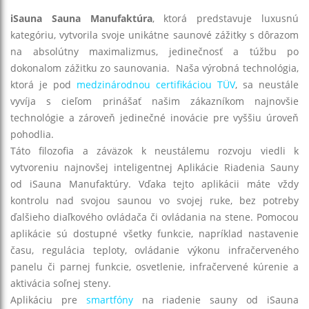
iSauna
Sauna Manufaktúra
, ktorá predstavuje luxusnú
kategóriu, vytvorila svoje unikátne saunové zážitky s dôrazom
na absolútny maximalizmus, jedinečnosť a túžbu po
dokonalom zážitku zo saunovania. Naša výrobná technológia,
ktorá je pod
medzinárodnou certifikáciou TÜV
, sa neustále
vyvíja s cieľom prinášať našim zákazníkom najnovšie
technológie a zároveň jedinečné inovácie pre vyššiu úroveň
pohodlia.
Táto filozofia a záväzok k neustálemu rozvoju viedli k
vytvoreniu najnovšej inteligentnej Aplikácie Riadenia Sauny
od iSauna Manufaktúry. Vďaka tejto aplikácii máte vždy
kontrolu nad svojou saunou vo svojej ruke, bez potreby
ďalšieho diaľkového ovládača či ovládania na stene. Pomocou
aplikácie sú dostupné všetky funkcie, napríklad nastavenie
času, regulácia teploty, ovládanie výkonu infračerveného
panelu či parnej funkcie, osvetlenie, infračervené kúrenie a
aktivácia soľnej steny.
Aplikáciu pre
smartfóny
na riadenie sauny od iSauna