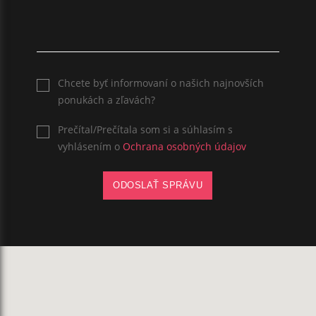
Chcete byť informovaní o našich najnovších
ponukách a zľavách?
Prečítal/Prečítala som si a súhlasím s
vyhlásením o
Ochrana osobných údajov
ODOSLAŤ SPRÁVU