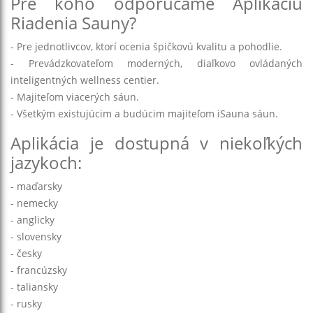
Pre koho odporúčame Aplikáciu
Riadenia Sauny?
- Pre jednotlivcov, ktorí ocenia špičkovú kvalitu a pohodlie.
- Prevádzkovateľom moderných, diaľkovo ovládaných
inteligentných wellness centier.
- Majiteľom viacerých sáun.
- Všetkým existujúcim a budúcim majiteľom iSauna sáun.
Aplikácia je dostupná v niekoľkých
jazykoch:
- maďarsky
- nemecky
- anglicky
- slovensky
- česky
- francúzsky
- taliansky
- rusky